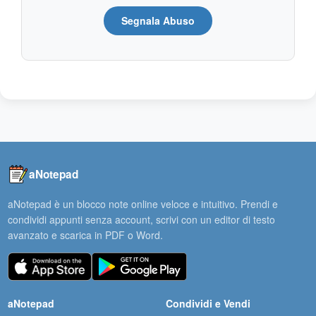
Segnala Abuso
aNotepad
aNotepad è un blocco note online veloce e intuitivo. Prendi e
condividi appunti senza account, scrivi con un editor di testo
avanzato e scarica in PDF o Word.
aNotepad
Condividi e Vendi